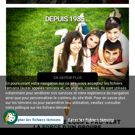
DEPUIS 1985 ...
EN SAVOIR PLUS
En poursuivant votre navigation sur ce site, vous acceptez les fichiers
témoins (aussi appelés témoins et, en anglais, cookies). Ils sont utilisés
notamment pour améliorer nos services et votre expérience de navigation
ainsi que pour personnaliser le contenu du site Web. Pour en savoir plus
sur les témoins ou pour paramétrer leur utilisation, veuillez consulter
notre politique sur les fichiers témoins.
Accepter les fichiers témoins
Gérer les fichiers témoins
LA
BRIGADE
D'UNE ÉQUIPE PRO-VERT
LA
FORCE
D'UN GROUPE